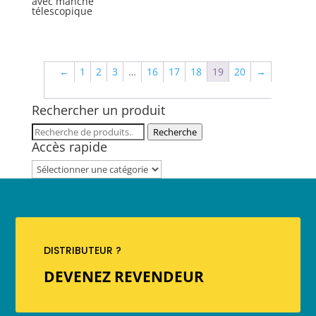
avec manche
télescopique
←
1
2
3
…
16
17
18
19
20
→
Rechercher un produit
Recherche
Recherche
Accès rapide
pour :
DISTRIBUTEUR ?
DEVENEZ REVENDEUR