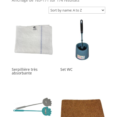
Affichage de 163–171 sur 174 résultats
Serpillière très
Set WC
absorbante