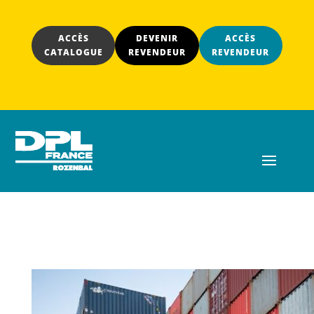
ACCÈS
DEVENIR
ACCÈS
CATALOGUE
REVENDEUR
REVENDEUR