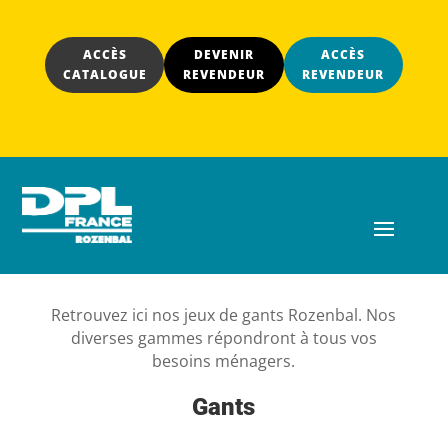
ACCÈS
DEVENIR
ACCÈS
CATALOGUE
REVENDEUR
REVENDEUR
Retrouvez ici nos jeux de gants Rozenbal. Nos
diverses gammes répondront à tous vos
besoins ménagers.
Gants