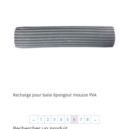
Recharge pour balai épongeur mousse PVA
←
1
2
3
4
5
6
7
8
→
Rechercher un produit