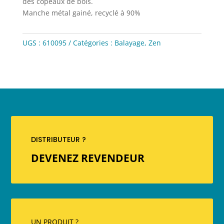
des copeaux de bois.
Manche métal gainé, recyclé à 90%
UGS :
610095
Catégories :
Balayage
,
Zen
DISTRIBUTEUR ?
DEVENEZ REVENDEUR
UN PRODUIT ?