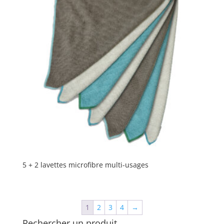
5 + 2 lavettes microfibre multi-usages
1
2
3
4
→
Rechercher un produit